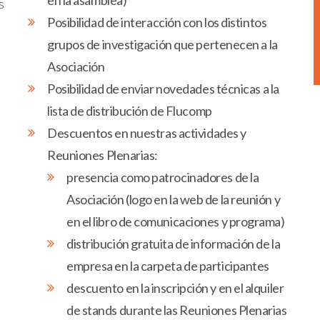
en la asamblea)
s
Posibilidad de interacción con los distintos
grupos de investigación que pertenecen a la
Asociación
Posibilidad de enviar novedades técnicas a la
lista de distribución de Flucomp
Descuentos en nuestras actividades y
Reuniones Plenarias:
presencia como patrocinadores de la
Asociación (logo en la web de la reunión y
en el libro de comunicaciones y programa)
distribución gratuita de información de la
empresa en la carpeta de participantes
descuento en la inscripción y en el alquiler
de stands durante las Reuniones Plenarias