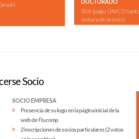
DOCTORADO
(anual)
30 € (pago ÚNICO hast
lectura de la tesis)
cerse Socio
SOCIO EMPRESA
Presencia de su logo en la página inicial de la
web de Flucomp
n
2 inscripciones de socios particulares (2 votos