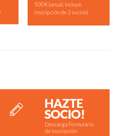
500 € (anual; incluye
a
inscripción de 2 socios)
HAZTE
SOCIO!
Descarga Formulario
de inscripción